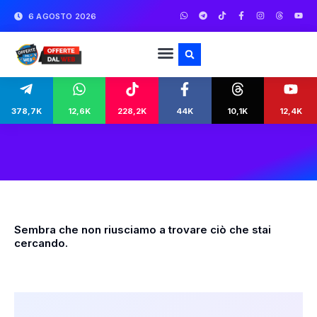
6 AGOSTO 2026
378,7K
12,6K
228,2K
44K
10,1K
12,4K
Sembra che non riusciamo a trovare ciò che stai
cercando.