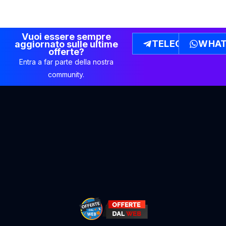
Vuoi essere sempre
TELEGRAM
WHAT
aggiornato sulle ultime
offerte?
Entra a far parte della nostra
community.