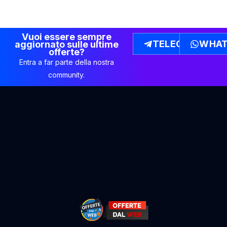
Vuoi essere sempre
TELEGRAM
WHAT
aggiornato sulle ultime
offerte?
Entra a far parte della nostra
community.