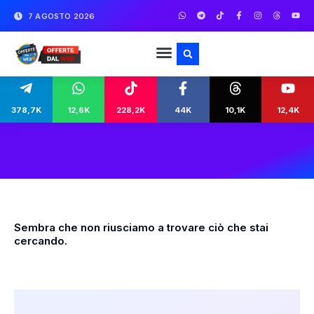
7 AGOSTO 2026
378,7K
12,6K
228,2K
44K
10,1K
12,4K
Sembra che non riusciamo a trovare ciò che stai
cercando.