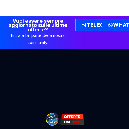
Vuoi essere sempre
TELEGRAM
WHAT
aggiornato sulle ultime
offerte?
Entra a far parte della nostra
community.