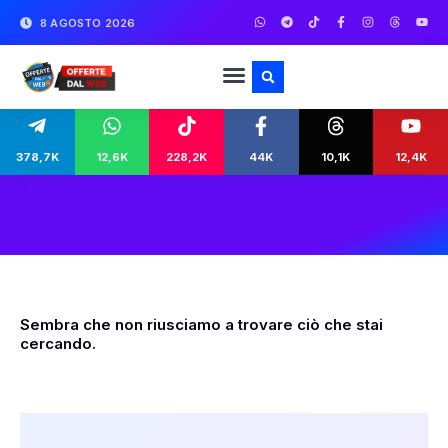
8 AGOSTO 2026
378,7K
12,6K
228,2K
44K
10,1K
12,4K
Sembra che non riusciamo a trovare ciò che stai
cercando.