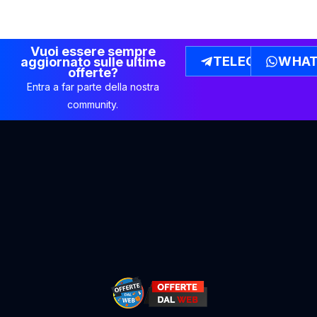
Vuoi essere sempre
TELEGRAM
WHAT
aggiornato sulle ultime
offerte?
Entra a far parte della nostra
community.