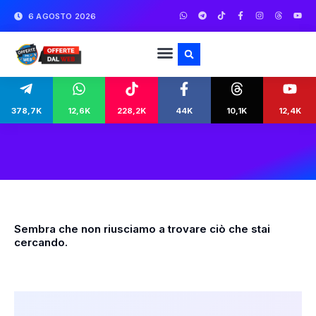
6 AGOSTO 2026
378,7K
12,6K
228,2K
44K
10,1K
12,4K
Sembra che non riusciamo a trovare ciò che stai
cercando.