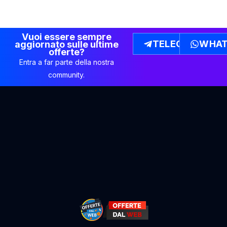
Vuoi essere sempre
TELEGRAM
WHAT
aggiornato sulle ultime
offerte?
Entra a far parte della nostra
community.