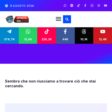
9 AGOSTO 2026
378,7K
12,6K
228,2K
44K
10,1K
12,4K
Sembra che non riusciamo a trovare ciò che stai
cercando.