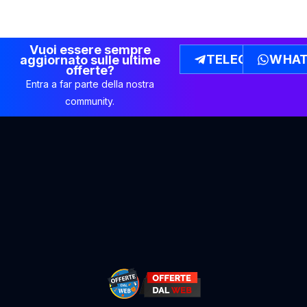
Vuoi essere sempre
TELEGRAM
WHAT
aggiornato sulle ultime
offerte?
Entra a far parte della nostra
community.