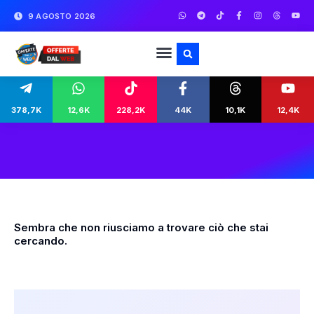
9 AGOSTO 2026
378,7K
12,6K
228,2K
44K
10,1K
12,4K
Sembra che non riusciamo a trovare ciò che stai
cercando.