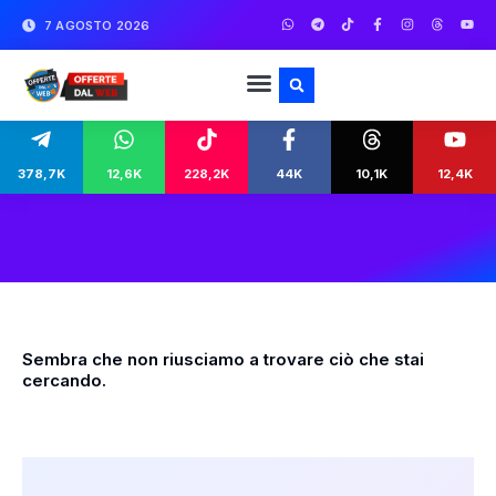
7 AGOSTO 2026
378,7K
12,6K
228,2K
44K
10,1K
12,4K
Sembra che non riusciamo a trovare ciò che stai
cercando.