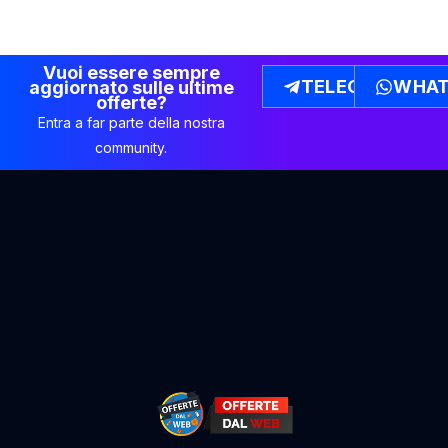
Vuoi essere sempre
TELEGRAM
WHAT
aggiornato sulle ultime
offerte?
Entra a far parte della nostra
community.