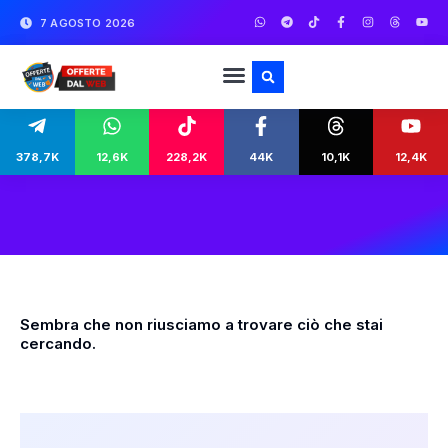
7 AGOSTO 2026
378,7K
12,6K
228,2K
44K
10,1K
12,4K
Sembra che non riusciamo a trovare ciò che stai
cercando.