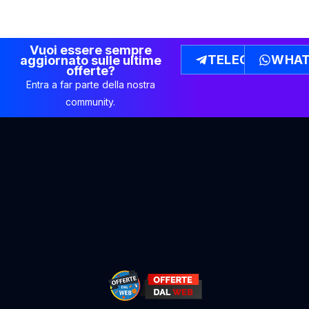
Vuoi essere sempre
TELEGRAM
WHAT
aggiornato sulle ultime
offerte?
Entra a far parte della nostra
community.