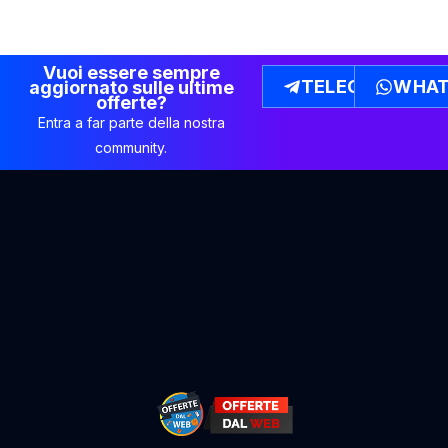
Vuoi essere sempre
TELEGRAM
WHAT
aggiornato sulle ultime
offerte?
Entra a far parte della nostra
community.