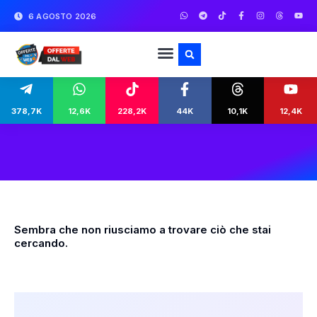
6 AGOSTO 2026
378,7K
12,6K
228,2K
44K
10,1K
12,4K
Sembra che non riusciamo a trovare ciò che stai
cercando.