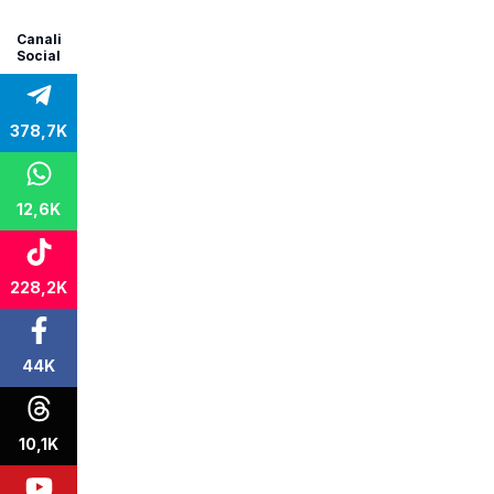
Canali
Social
378,7K
12,6K
228,2K
44K
10,1K