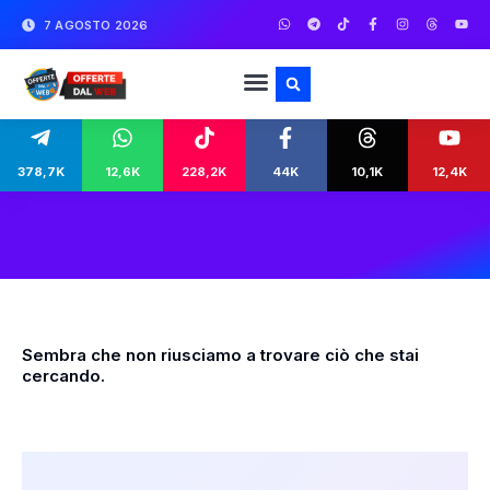
7 AGOSTO 2026
378,7K
12,6K
228,2K
44K
10,1K
12,4K
Sembra che non riusciamo a trovare ciò che stai
cercando.