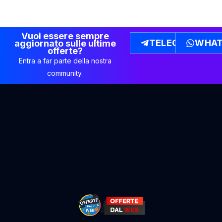
Vuoi essere sempre
TELEGRAM
WHAT
aggiornato sulle ultime
offerte?
Entra a far parte della nostra
community.