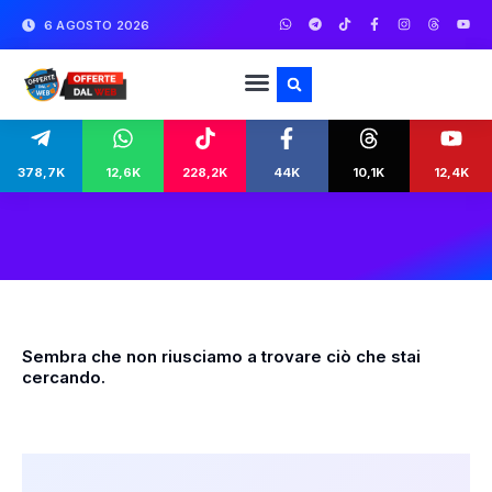
6 AGOSTO 2026
378,7K
12,6K
228,2K
44K
10,1K
12,4K
Sembra che non riusciamo a trovare ciò che stai
cercando.