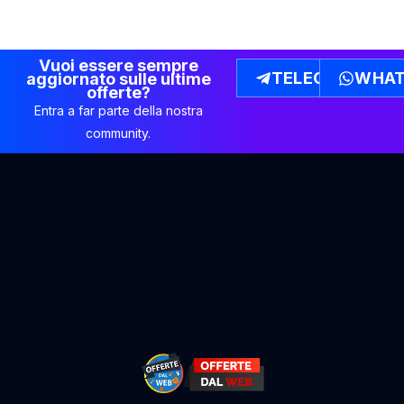
Vuoi essere sempre
TELEGRAM
WHAT
aggiornato sulle ultime
offerte?
Entra a far parte della nostra
community.