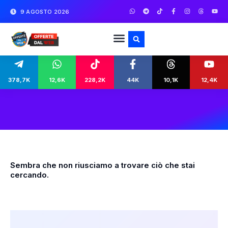
9 AGOSTO 2026
378,7K
12,6K
228,2K
44K
10,1K
12,4K
Sembra che non riusciamo a trovare ciò che stai
cercando.