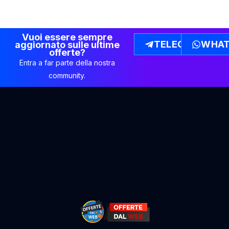
Vuoi essere sempre
TELEGRAM
WHAT
aggiornato sulle ultime
offerte?
Entra a far parte della nostra
community.