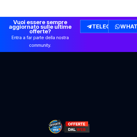
Vuoi essere sempre
TELEGRAM
WHAT
aggiornato sulle ultime
offerte?
Entra a far parte della nostra
community.