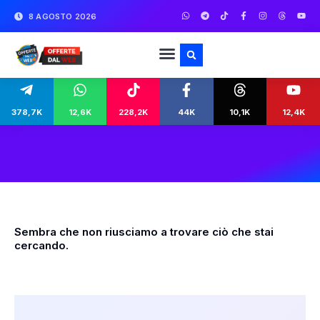
8 AGOSTO 2026
378,7K
12,6K
228,2K
44K
10,1K
12,4K
Sembra che non riusciamo a trovare ciò che stai
cercando.