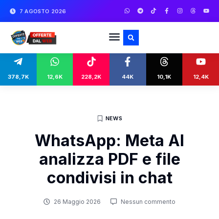
7 AGOSTO 2026
378,7K
12,6K
228,2K
44K
10,1K
12,4K
NEWS
WhatsApp: Meta AI
analizza PDF e file
condivisi in chat
26 Maggio 2026
Nessun commento