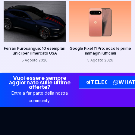
Ferrari Purosangue: 10 esemplari
Google Pixel 11 Pro: ecco le prime
unici per il mercato USA
immagini ufficiali
5 Agosto 2026
5 Agosto 2026
Vuoi essere sempre
TELEGRAM
WHAT
aggiornato sulle ultime
offerte?
Entra a far parte della nostra
community.