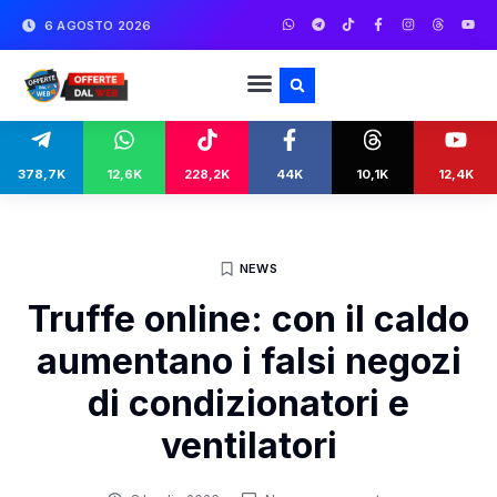
6 AGOSTO 2026
378,7K
12,6K
228,2K
44K
10,1K
12,4K
NEWS
Truffe online: con il caldo
aumentano i falsi negozi
di condizionatori e
ventilatori