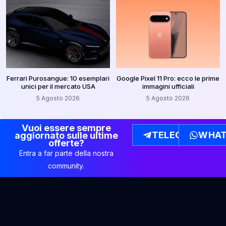
Ferrari Purosangue: 10 esemplari
Google Pixel 11 Pro: ecco le prime
unici per il mercato USA
immagini ufficiali
5 Agosto 2026
5 Agosto 2026
Vuoi essere sempre
TELEGRAM
WHAT
aggiornato sulle ultime
offerte?
Entra a far parte della nostra
community.