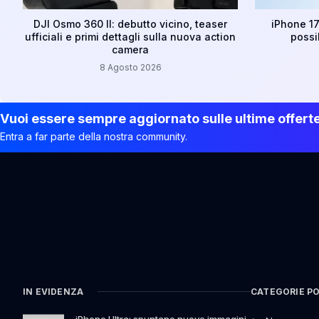
DJI Osmo 360 II: debutto vicino, teaser
iPhone 17
ufficiali e primi dettagli sulla nuova action
possi
camera
8 Agosto 2026
Vuoi essere sempre aggiornato sulle ultime offert
Entra a far parte della nostra community.
IN EVIDENZA
CATEGORIE P
iPhone Ultra: spuntano nuove immagini