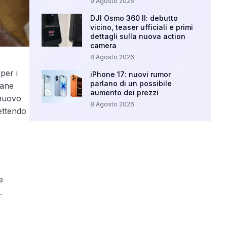
9 Agosto 2026
DJI Osmo 360 II: debutto
vicino, teaser ufficiali e primi
dettagli sulla nuova action
camera
8 Agosto 2026
per i
iPhone 17: nuovi rumor
parlano di un possibile
mane
aumento dei prezzi
 nuovo
8 Agosto 2026
ettendo
e
.
Your Ad Here