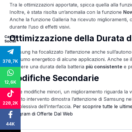
Tra le ottimizzazioni apportate, spicca quella alla funz
Inoltre, è stata risolta un’anomalia con la funzione
Now
Anche la funzione Galleria ha ricevuto miglioramenti, 
durante l’uso di effetti visivi.
Ottimizzazione della Durata d
Canali
Social
Samsung ha focalizzato l’attenzione anche sull’autonomi
consumo energetico di alcune applicazioni. Anche se il 
378,7K
ottenere una durata della batteria
più consistente
e pr
Modifiche Secondarie
12,6K
Tra le modifiche minori, un miglioramento riguarda la vis
Questo intervento dimostra l’attenzione di Samsung nel r
228,2K
complessiva dell’interfaccia.
Per scoprire tutte le ultim
Telegram di Offerte Dal Web
44K