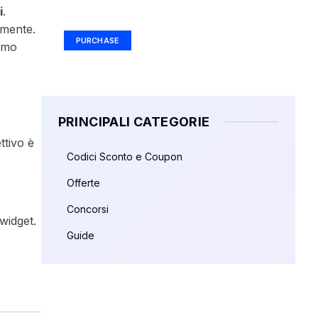
i
.
Ad Size: 336x280 px
amente.
PURCHASE
ermo
PRINCIPALI CATEGORIE
ttivo è
Codici Sconto e Coupon
Offerte
Concorsi
widget.
Guide