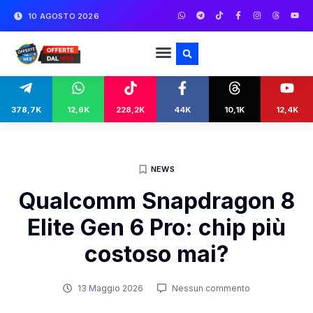
10 AGOSTO 2026
378,7K
12,6K
228,2K
44K
10,1K
12,4K
NEWS
Qualcomm Snapdragon 8
Elite Gen 6 Pro: chip più
costoso mai?
13 Maggio 2026
Nessun commento