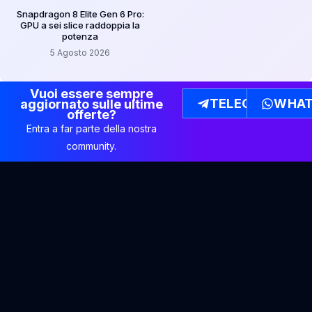
Snapdragon 8 Elite Gen 6 Pro:
GPU a sei slice raddoppia la
potenza
5 Agosto 2026
Vuoi essere sempre
TELEGRAM
WHAT
aggiornato sulle ultime
offerte?
Entra a far parte della nostra
community.