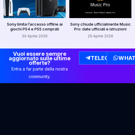
Sony limita l’accesso offline ai
Sony chiude ufficialmente Music
giochi PS4 e PS5 comprati
Pro: date ufficiali e istruzioni
30 Aprile 2026
29 Aprile 2026
Vuoi essere sempre
TELEGRAM
WHAT
aggiornato sulle ultime
offerte?
Entra a far parte della nostra
community.