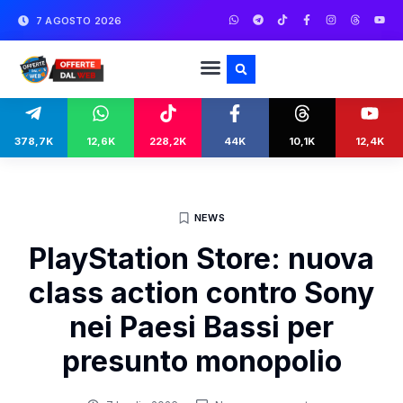
7 AGOSTO 2026
378,7K
12,6K
228,2K
44K
10,1K
12,4K
NEWS
PlayStation Store: nuova
class action contro Sony
nei Paesi Bassi per
presunto monopolio