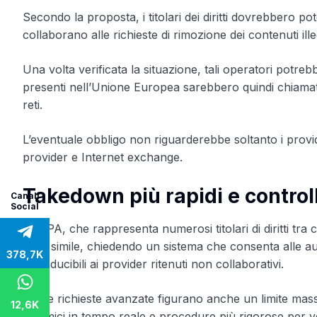
Secondo la proposta, i titolari dei diritti dovrebbero p
collaborano alle richieste di rimozione dei contenuti ill
Una volta verificata la situazione, tali operatori potreb
presenti nell’Unione Europea sarebbero quindi chiamati 
reti.
L’eventuale obbligo non riguarderebbe soltanto i pro
provider e Internet exchange.
Takedown più rapidi e controll
Canali
Social
L’AAPA, che rappresenta numerosi titolari di diritti tra 
linea simile, chiedendo un sistema che consenta alle autor
378,7K
riconducibili ai provider ritenuti non collaborativi.
Tra le richieste avanzate figurano anche un limite mas
12,6K
dinamici in tempo reale e procedure più rigorose per veri