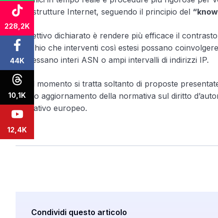
infrastrutture Internet, seguendo il principio del
“know
228,2K
L’obiettivo dichiarato è rendere più efficace il contrasto
il rischio che interventi così estesi possano coinvolger
interessano interi ASN o ampi intervalli di indirizzi IP.
44K
Per il momento si tratta soltanto di proposte presenta
futuro aggiornamento della normativa sul diritto d’auto
10,1K
legislativo europeo.
12,4K
Condividi questo articolo