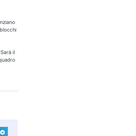
denziano
 blocchi
Sarà il
 quadro