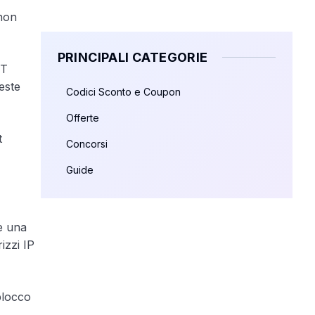
 non
PRINCIPALI CATEGORIE
CT
este
Codici Sconto e Coupon
Offerte
t
Concorsi
Guide
ne una
izzi IP
 blocco