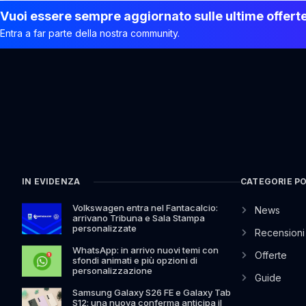
Vuoi essere sempre aggiornato sulle ultime offert
Entra a far parte della nostra community.
IN EVIDENZA
CATEGORIE P
Volkswagen entra nel Fantacalcio:
News
arrivano Tribuna e Sala Stampa
personalizzate
Recensioni
WhatsApp: in arrivo nuovi temi con
Offerte
sfondi animati e più opzioni di
personalizzazione
Guide
Samsung Galaxy S26 FE e Galaxy Tab
S12: una nuova conferma anticipa il