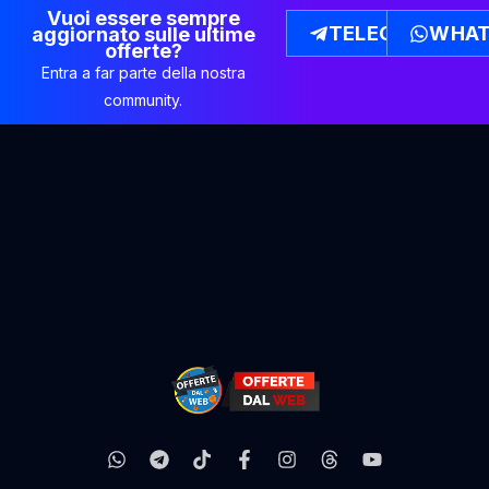
Vuoi essere sempre
TELEGRAM
WHAT
aggiornato sulle ultime
offerte?
Entra a far parte della nostra
community.