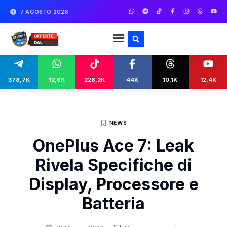
7 AGOSTO 2026
378,7K
12,6K
228,2K
44K
10,1K
12,4K
NEWS
OnePlus Ace 7: Leak
Rivela Specifiche di
Display, Processore e
Batteria