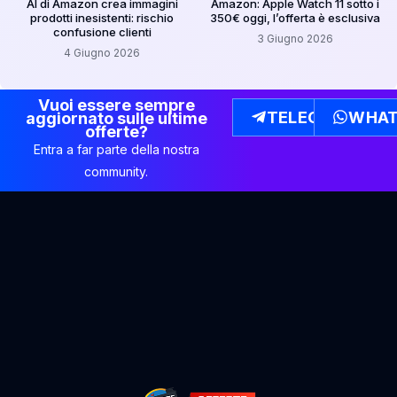
AI di Amazon crea immagini
Amazon: Apple Watch 11 sotto i
prodotti inesistenti: rischio
350€ oggi, l’offerta è esclusiva
confusione clienti
3 Giugno 2026
4 Giugno 2026
Vuoi essere sempre
TELEGRAM
WHAT
aggiornato sulle ultime
offerte?
Entra a far parte della nostra
community.