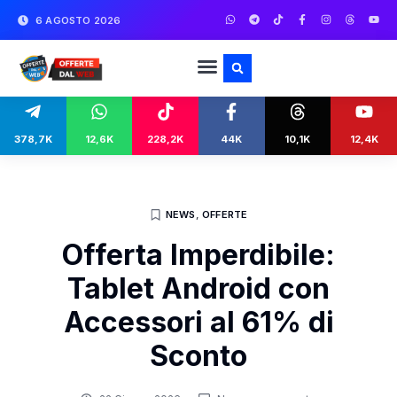
6 AGOSTO 2026
378,7K
12,6K
228,2K
44K
10,1K
12,4K
NEWS
,
OFFERTE
Offerta Imperdibile:
Tablet Android con
Accessori al 61% di
Sconto