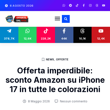
6 AGOSTO 2026
378,7K
12,6K
228,2K
44K
10,1K
12,4K
NEWS
,
OFFERTE
Offerta imperdibile:
sconto Amazon su iPhone
17 in tutte le colorazioni
8 Maggio 2026
Nessun commento