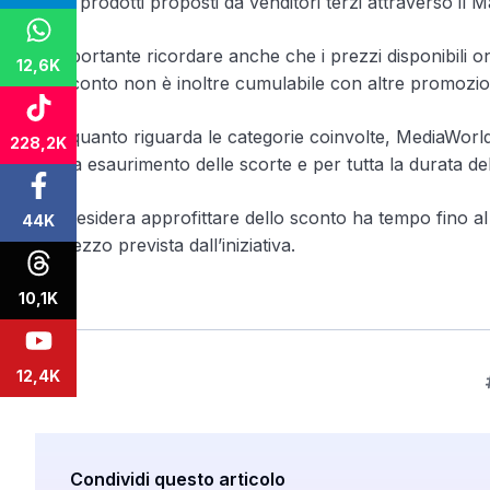
tutti i prodotti proposti da venditori terzi attraverso il
È importante ricordare anche che i prezzi disponibili onli
12,6K
Lo sconto non è inoltre cumulabile con altre promozioni 
Per quanto riguarda le categorie coinvolte, MediaWorld pa
228,2K
fino a esaurimento delle scorte e per tutta la durata 
Chi desidera approfittare dello sconto ha tempo fino al 
44K
di prezzo prevista dall’iniziativa.
10,1K
12,4K
Condividi questo articolo