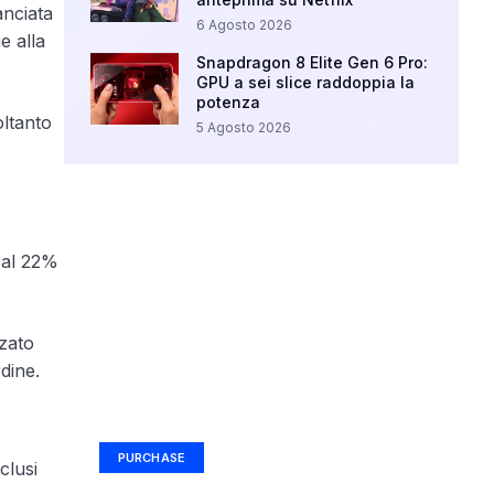
anciata
6 Agosto 2026
e alla
Snapdragon 8 Elite Gen 6 Pro:
GPU a sei slice raddoppia la
potenza
oltanto
5 Agosto 2026
 al 22%
zzato
dine.
Your Ad Here
Ad Size: 336x280 px
PURCHASE
clusi