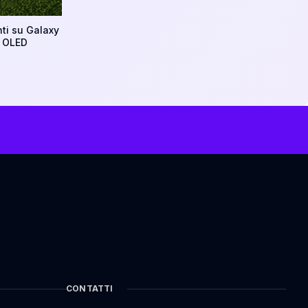
ti su Galaxy
V OLED
CONTATTI