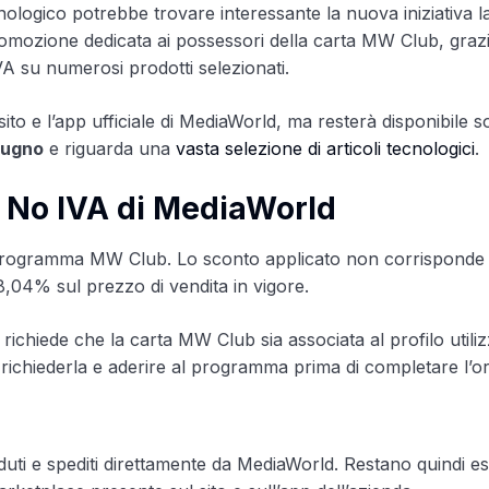
nologico potrebbe trovare interessante la nuova iniziativa l
 promozione dedicata ai possessori della carta MW Club, grazi
VA su numerosi prodotti selezionati.
il sito e l’app ufficiale di MediaWorld, ma resterà disponibile s
giugno
e riguarda una
vasta selezione di articoli tecnologici
.
 No IVA di MediaWorld
ti al programma MW Club. Lo sconto applicato non corrisponde
8,04% sul prezzo di vendita in vigore.
 richiede che la carta MW Club sia associata al profilo utili
richiederla e aderire al programma prima di completare l’or
uti e spediti direttamente da MediaWorld. Restano quindi es