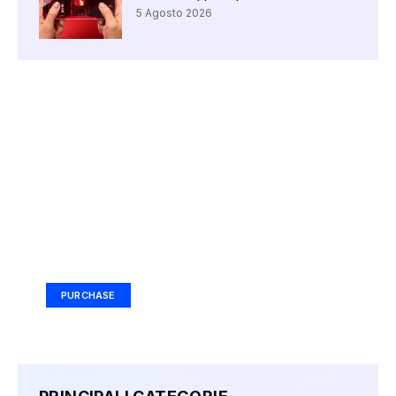
5 Agosto 2026
Your Ad Here
Ad Size: 336x280 px
PURCHASE