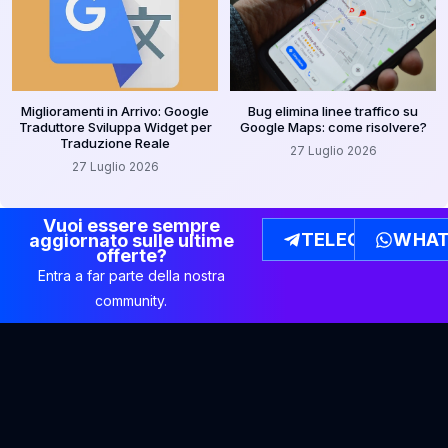
Miglioramenti in Arrivo: Google
Bug elimina linee traffico su
Traduttore Sviluppa Widget per
Google Maps: come risolvere?
Traduzione Reale
27 Luglio 2026
27 Luglio 2026
Vuoi essere sempre
TELEGRAM
WHAT
aggiornato sulle ultime
offerte?
Entra a far parte della nostra
community.