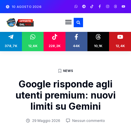
10 AGOSTO 2026
378,7K
12,6K
228,2K
44K
10,1K
12,4K
NEWS
Google risponde agli
utenti premium: nuovi
limiti su Gemini
29 Maggio 2026
Nessun commento