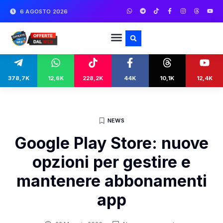
6 AGOSTO 2026
378,7K
12,6K
228,2K
44K
10,1K
12,4K
NEWS
Google Play Store: nuove
opzioni per gestire e
mantenere abbonamenti
app