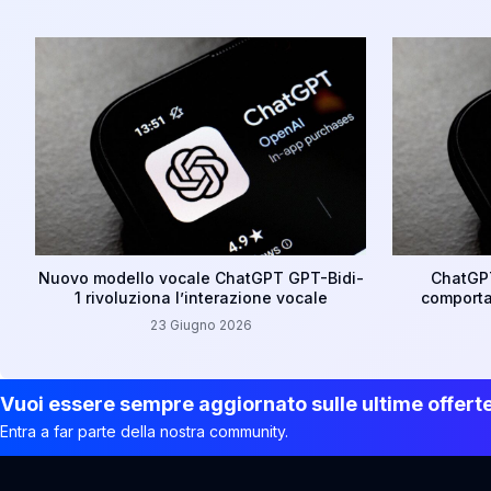
Nuovo modello vocale ChatGPT GPT-Bidi-
ChatGPT
1 rivoluziona l’interazione vocale
comporta
23 Giugno 2026
Vuoi essere sempre aggiornato sulle ultime offert
Entra a far parte della nostra community.