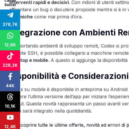
Canali
interventi rapidi e decisivi
. Con milioni di utenti setti
Social
affrontare un bug o discutere proposte mentre si è in v
dinamiche
come mai prima d’ora.
378,7K
Integrazione con Ambienti Re
12,6K
Supportando ambienti di sviluppo remoti, Codex si p
Remote SSH, è possibile collegarsi a macchine remote d
desktop e mobile
. A questo si aggiunge la disponibilit
228,2K
Disponibilità e Considerazioni
44K
Codex su mobile è disponibile in anteprima su Android e
di avere l’ultima versione dell’app per iniziare l’espe
rollout. Questa novità rappresenta un passo avanti v
10,1K
come sarà integrato nella quotidianità.
Per scoprire tutte le ultime offerte, novità ed errori d
12,4K