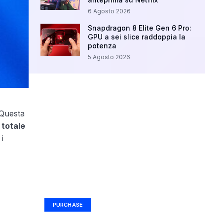
6 Agosto 2026
Snapdragon 8 Elite Gen 6 Pro:
GPU a sei slice raddoppia la
potenza
5 Agosto 2026
 Questa
totale
i
Your Ad Here
Ad Size: 336x280 px
PURCHASE