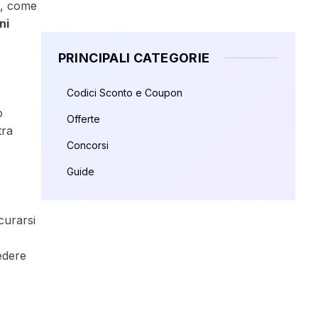
to, come
ni
PRINCIPALI CATEGORIE
Codici Sconto e Coupon
o
Offerte
tra
Concorsi
Guide
curarsi
edere
b