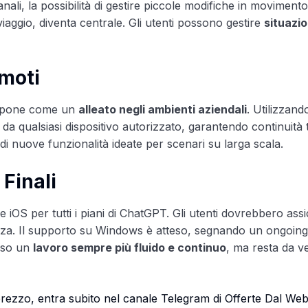
manali, la possibilità di gestire piccole modifiche in movimen
iaggio, diventa centrale. Gli utenti possono gestire
situazio
moti
ropone come un
alleato negli ambienti aziendali
. Utilizzand
a qualsiasi dispositivo autorizzato, garantendo continuità 
à di nuove funzionalità ideate per scenari su larga scala.
 Finali
 iOS per tutti i piani di ChatGPT. Gli utenti dovrebbero assi
rienza. Il supporto su Windows è atteso, segnando un ongoing
erso un
lavoro sempre più fluido e continuo
, ma resta da v
i prezzo, entra subito nel canale Telegram di Offerte Dal We