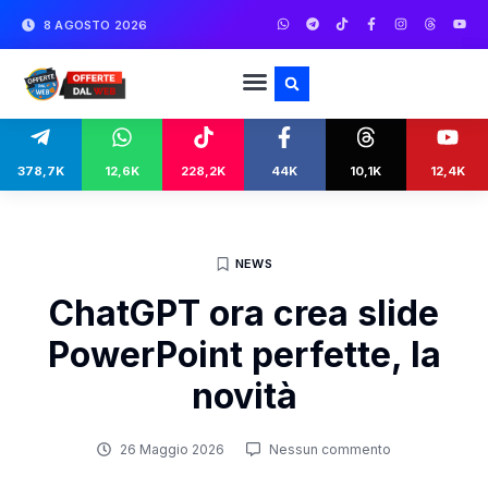
8 AGOSTO 2026
378,7K
12,6K
228,2K
44K
10,1K
12,4K
NEWS
ChatGPT ora crea slide
PowerPoint perfette, la
novità
26 Maggio 2026
Nessun commento