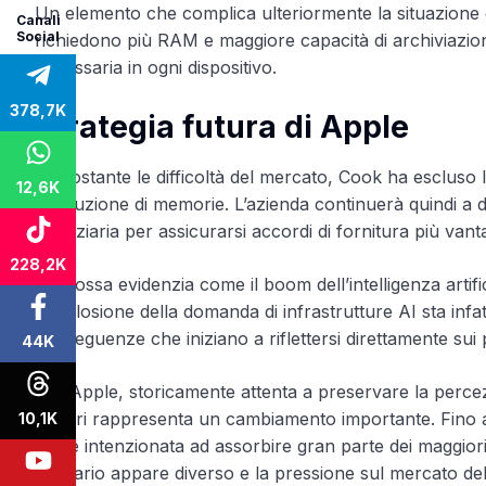
Un elemento che complica ulteriormente la situazione è
Canali
Social
richiedono più RAM e maggiore capacità di archiviazio
necessaria in ogni dispositivo.
378,7K
Strategia futura di Apple
Nonostante le difficoltà del mercato, Cook ha escluso l
12,6K
produzione di memorie. L’azienda continuerà quindi a di
finanziaria per assicurarsi accordi di fornitura più vanta
228,2K
La mossa evidenzia come il boom dell’intelligenza artificia
L’esplosione della domanda di infrastrutture AI sta infatt
conseguenze che iniziano a riflettersi direttamente su
44K
Per Apple, storicamente attenta a preservare la percezi
rincari rappresenta un cambiamento importante. Fino a 
10,1K
fosse intenzionata ad assorbire gran parte dei maggiori 
scenario appare diverso e la pressione sul mercato del