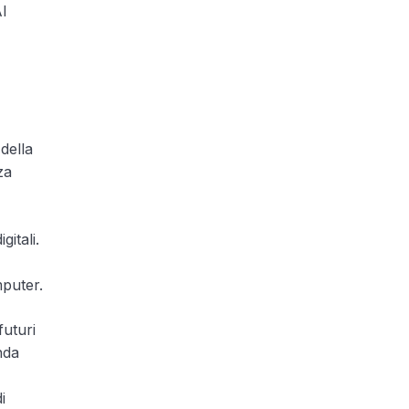
AI
della
za
gitali.
mputer.
futuri
nda
i