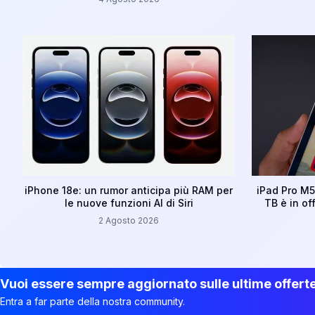
iPhone 18e: un rumor anticipa più RAM per
iPad Pro M5:
le nuove funzioni AI di Siri
TB è in of
2 Agosto 2026
Vuoi essere sempre aggiornato sulle ultime offert
Entra a far parte della nostra community.