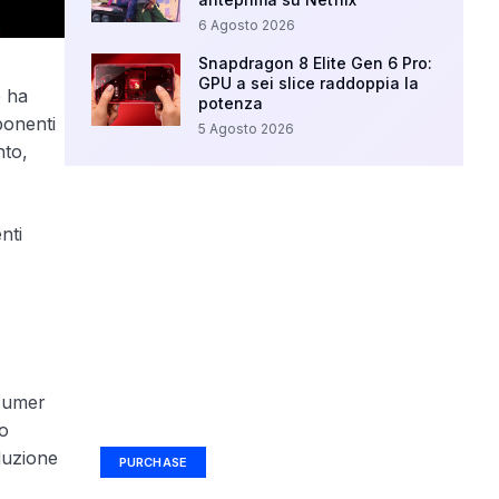
6 Agosto 2026
Snapdragon 8 Elite Gen 6 Pro:
GPU a sei slice raddoppia la
e ha
potenza
ponenti
5 Agosto 2026
nto,
nti
Your Ad Here
onsumer
Ad Size: 336x280 px
no
duzione
PURCHASE