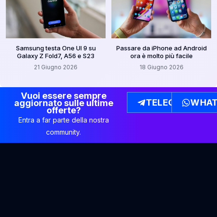
Samsung testa One UI 9 su
Passare da iPhone ad Android
Galaxy Z Fold7, A56 e S23
ora è molto più facile
21 Giugno 2026
18 Giugno 2026
Vuoi essere sempre
TELEGRAM
WHAT
aggiornato sulle ultime
offerte?
Entra a far parte della nostra
community.