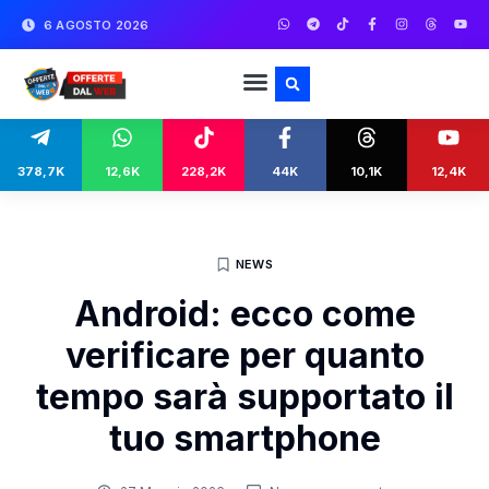
6 AGOSTO 2026
378,7K
12,6K
228,2K
44K
10,1K
12,4K
NEWS
Android: ecco come
verificare per quanto
tempo sarà supportato il
tuo smartphone