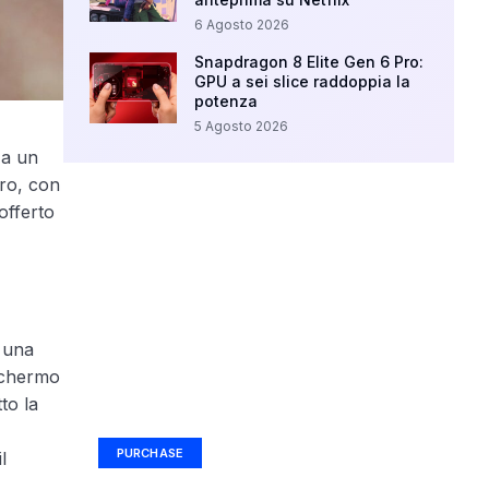
6 Agosto 2026
Snapdragon 8 Elite Gen 6 Pro:
GPU a sei slice raddoppia la
potenza
5 Agosto 2026
a un
uro, con
offerto
 una
 schermo
Your Ad Here
to la
Ad Size: 336x280 px
PURCHASE
l