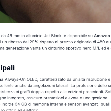
 da 46 mm in alluminio Jet Black, è disponibile su
Amazon
i un ribasso del 29% rispetto al prezzo originario di 489 e
tima generazione vanta un cinturino sportivo nero M/L ed è 
ipali
na
Always-On OLED, caratterizzato da un’alta risoluzione e
cellente anche da angolazioni laterali. La protezione dello
istenza ai graffi doppia rispetto alle edizioni precedenti. Sot
ne integrato, assicura prestazioni elevate e una gestione
de inoltre 64 GB di memoria interna e sensori avanzati, quali i
tro
ottico ed elettrico.