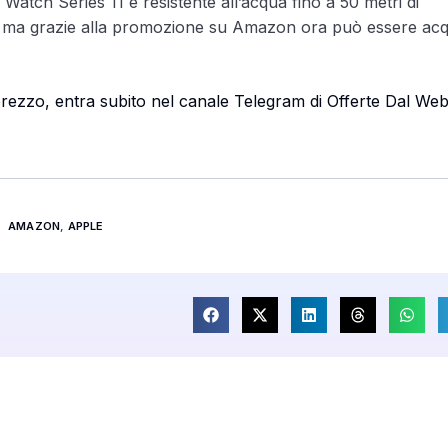
e Watch Series 11 è resistente all’acqua fino a 50 metri di
uro, ma grazie alla promozione su Amazon ora può essere acq
i prezzo, entra subito nel canale Telegram di Offerte Dal We
AMAZON
,
APPLE