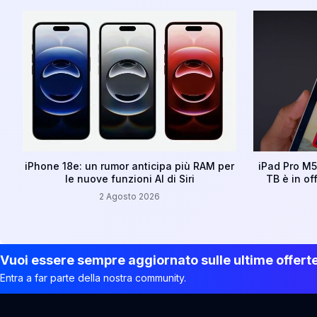
iPhone 18e: un rumor anticipa più RAM per
iPad Pro M5:
le nuove funzioni AI di Siri
TB è in of
2 Agosto 2026
Vuoi essere sempre aggiornato sulle ultime offert
Entra a far parte della nostra community.