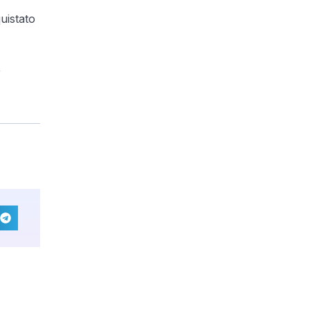
uistato
b