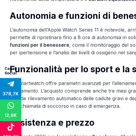
Autonomia e funzioni di bene
L’autonomia dell’Apple Watch Series 11 è notevole, arriv
permette di ripristinare fino a 8 ore di autonomia in so
funzioni per il benessere
, come il monitoraggio del so
per ipertensione e l’analisi dei livelli di ossigeno nel sa
Funzionalità per lo sport e la
Canali
Social
Lo smartwatch offre parametri avanzati per l’allenament
allenamento. L’acquisto comprende anche tre mesi gratu
378,7K
include rilevamento automatico delle cadute gravi e degli
una chiamata di soccorso in caso di emergenza.
12,6K
Resistenza e prezzo