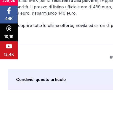
Certificato IP6X per la
resistenza alla polvere
, l’Appl
228,2K
profondità. Il prezzo di listino ufficiale era di 489 e
a 349 euro, risparmiando 140 euro.
44K
Per scoprire tutte le ultime offerte, novità ed errori d
10,1K
12,4K
Condividi questo articolo