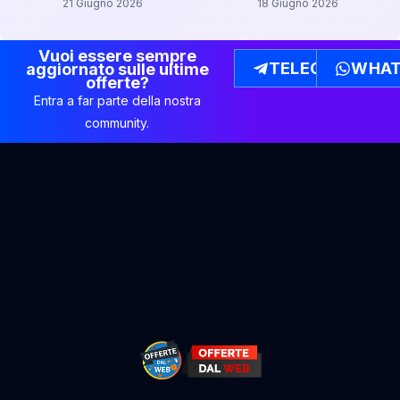
21 Giugno 2026
18 Giugno 2026
Vuoi essere sempre
TELEGRAM
WHAT
aggiornato sulle ultime
offerte?
Entra a far parte della nostra
community.