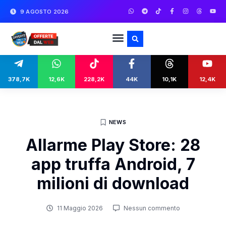
9 AGOSTO 2026
378,7K
12,6K
228,2K
44K
10,1K
12,4K
NEWS
Allarme Play Store: 28
app truffa Android, 7
milioni di download
11 Maggio 2026
Nessun commento