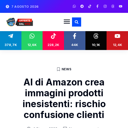
7 AGOSTO 2026
378,7K
12,6K
228,2K
44K
10,1K
12,4K
NEWS
AI di Amazon crea
immagini prodotti
inesistenti: rischio
confusione clienti