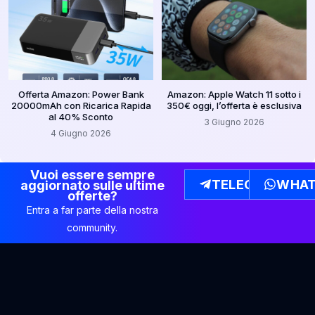
Offerta Amazon: Power Bank
Amazon: Apple Watch 11 sotto i
20000mAh con Ricarica Rapida
350€ oggi, l’offerta è esclusiva
al 40% Sconto
3 Giugno 2026
4 Giugno 2026
Vuoi essere sempre
TELEGRAM
WHAT
aggiornato sulle ultime
offerte?
Entra a far parte della nostra
community.