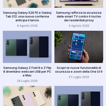
Samsung Galaxy S26 FE e Galaxy
Samsung rafforza la sicurezza
Tab S12: una nuova conferma
delle smart TV contro il rischio
anticipa il lancio
dei residential proxy
6 Agosto 2026
4 Agosto 2026
Samsung Galaxy Z Fold 8 e Z Flip
Scopri le nuove funzionalità di
8 diventano webcam USB per PC
sicurezza e zoom della One UI 9
e Mac
27 Luglio 2026
29 Luglio 2026