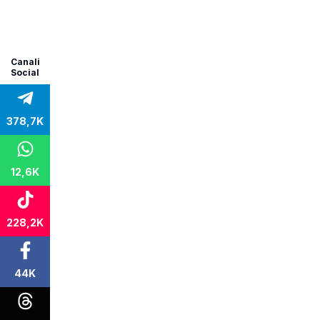
Canali
Social
378,7K
12,6K
228,2K
44K