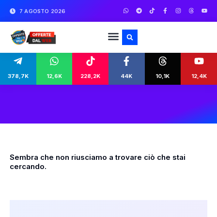
7 AGOSTO 2026
378,7K
12,6K
228,2K
44K
10,1K
12,4K
Sembra che non riusciamo a trovare ciò che stai
cercando.