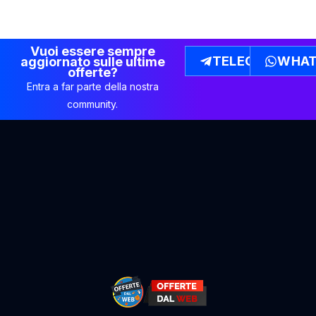
Vuoi essere sempre
TELEGRAM
WHAT
aggiornato sulle ultime
offerte?
Entra a far parte della nostra
community.