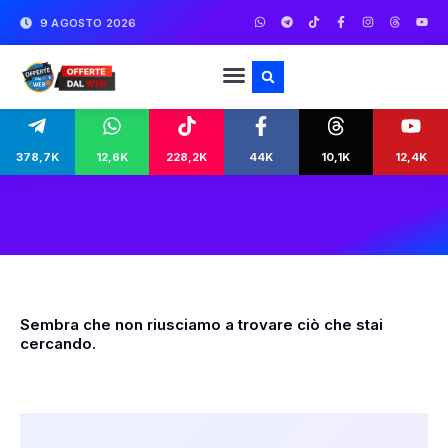
9 AGOSTO 2026
378,7K
12,6K
228,2K
44K
10,1K
12,4K
Sembra che non riusciamo a trovare ciò che stai
cercando.