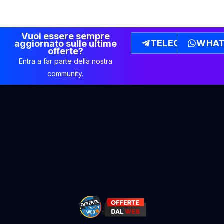
Vuoi essere sempre
TELEGRAM
WHAT
aggiornato sulle ultime
offerte?
Entra a far parte della nostra
community.