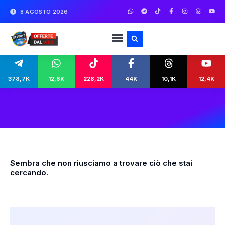
8 AGOSTO 2026
378,7K
12,6K
228,2K
44K
10,1K
12,4K
Sembra che non riusciamo a trovare ciò che stai
cercando.