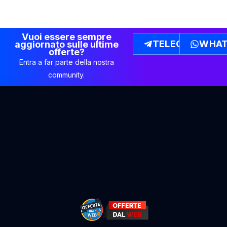
Vuoi essere sempre
TELEGRAM
WHAT
aggiornato sulle ultime
offerte?
Entra a far parte della nostra
community.