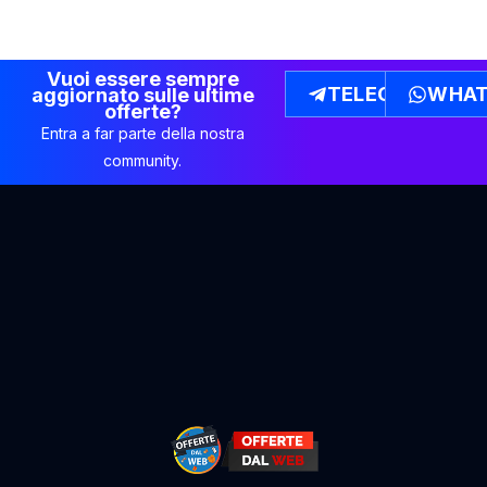
Vuoi essere sempre
TELEGRAM
WHAT
aggiornato sulle ultime
offerte?
Entra a far parte della nostra
community.