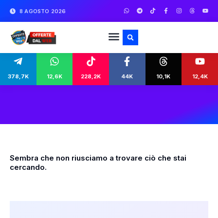
8 AGOSTO 2026
378,7K
12,6K
228,2K
44K
10,1K
12,4K
Sembra che non riusciamo a trovare ciò che stai
cercando.