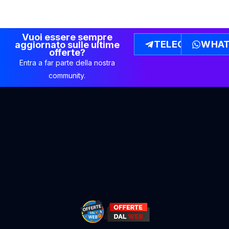
Vuoi essere sempre
TELEGRAM
WHAT
aggiornato sulle ultime
offerte?
Entra a far parte della nostra
community.