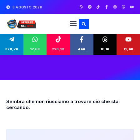
8 AGOSTO 2026
378,7K
12,6K
228,2K
44K
10,1K
12,4K
Sembra che non riusciamo a trovare ciò che stai
cercando.