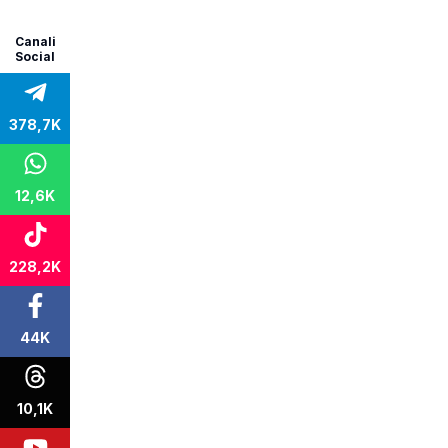
Canali
Social
378,7K
12,6K
228,2K
44K
10,1K