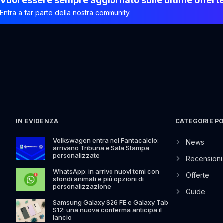
Vuoi essere sempre aggiornato sulle ultime offert
Entra a far parte della nostra community.
IN EVIDENZA
CATEGORIE P
Volkswagen entra nel Fantacalcio:
News
arrivano Tribuna e Sala Stampa
personalizzate
Recensioni
WhatsApp: in arrivo nuovi temi con
Offerte
sfondi animati e più opzioni di
personalizzazione
Guide
Samsung Galaxy S26 FE e Galaxy Tab
S12: una nuova conferma anticipa il
lancio