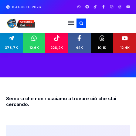
8 AGOSTO 2026
378,7K
12,6K
228,2K
44K
10,1K
12,4K
Sembra che non riusciamo a trovare ciò che stai
cercando.