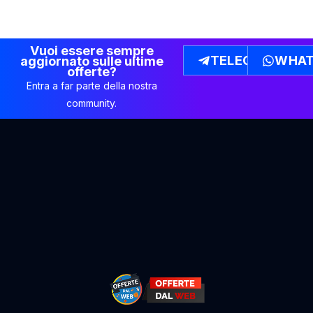
Vuoi essere sempre
TELEGRAM
WHAT
aggiornato sulle ultime
offerte?
Entra a far parte della nostra
community.