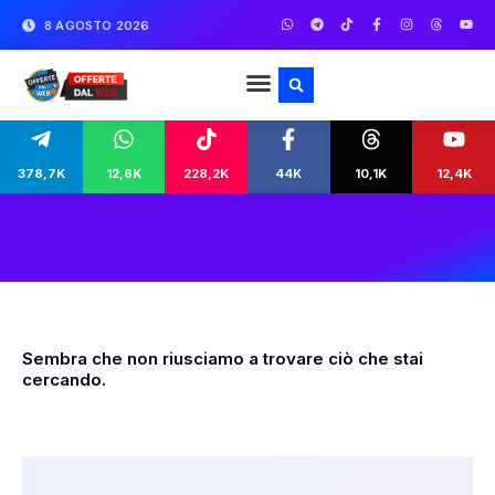
8 AGOSTO 2026
378,7K
12,6K
228,2K
44K
10,1K
12,4K
Sembra che non riusciamo a trovare ciò che stai
cercando.