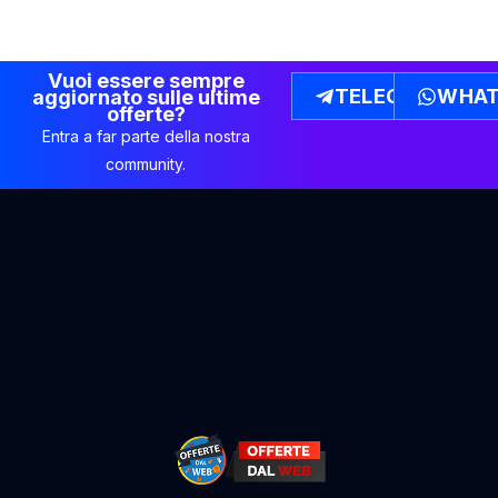
Vuoi essere sempre
TELEGRAM
WHAT
aggiornato sulle ultime
offerte?
Entra a far parte della nostra
community.