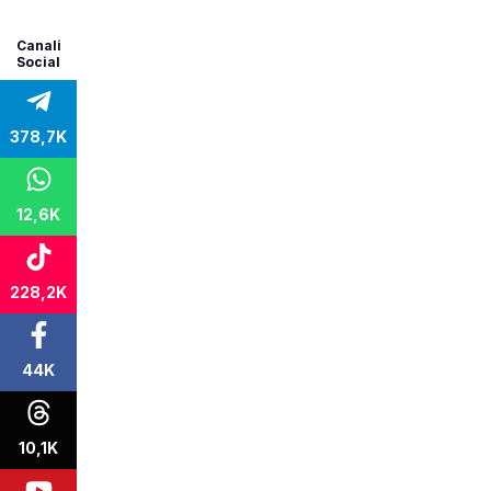
Canali
Social
378,7K
12,6K
228,2K
44K
10,1K