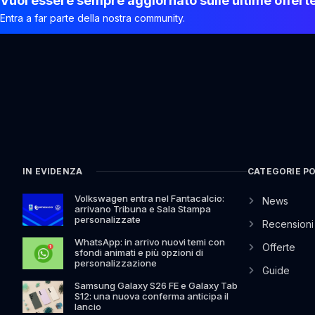
Vuoi essere sempre aggiornato sulle ultime offert
Entra a far parte della nostra community.
IN EVIDENZA
CATEGORIE P
Volkswagen entra nel Fantacalcio:
News
arrivano Tribuna e Sala Stampa
personalizzate
Recensioni
WhatsApp: in arrivo nuovi temi con
Offerte
sfondi animati e più opzioni di
personalizzazione
Guide
Samsung Galaxy S26 FE e Galaxy Tab
S12: una nuova conferma anticipa il
lancio