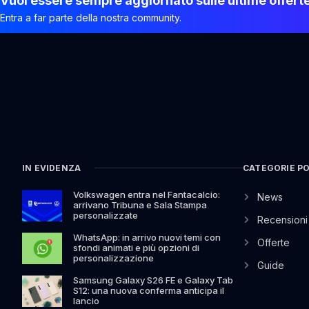
Vuoi essere sempre aggiornato sulle ultime offert
Entra a far parte della nostra community.
IN EVIDENZA
CATEGORIE P
Volkswagen entra nel Fantacalcio:
News
arrivano Tribuna e Sala Stampa
personalizzate
Recensioni
WhatsApp: in arrivo nuovi temi con
Offerte
sfondi animati e più opzioni di
personalizzazione
Guide
Samsung Galaxy S26 FE e Galaxy Tab
S12: una nuova conferma anticipa il
lancio