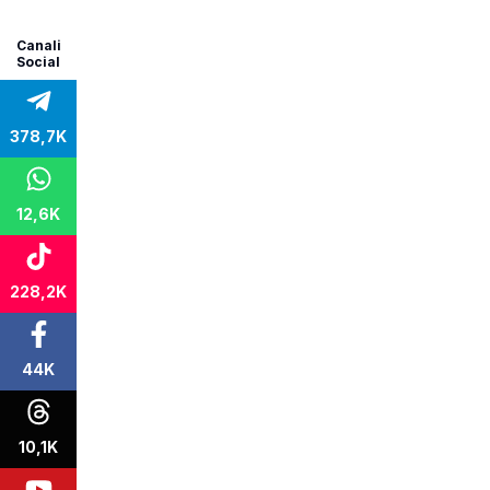
Canali
Social
378,7K
12,6K
228,2K
44K
10,1K