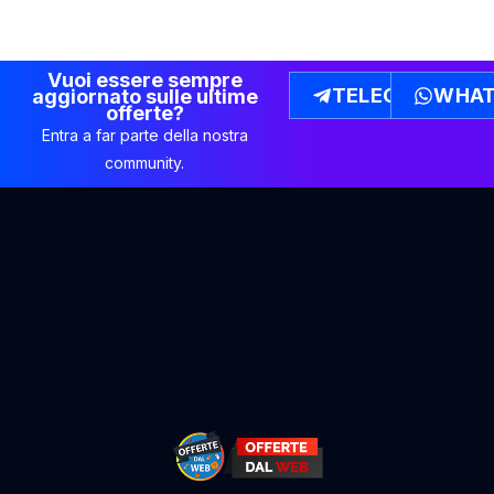
Vuoi essere sempre
TELEGRAM
WHAT
aggiornato sulle ultime
offerte?
Entra a far parte della nostra
community.