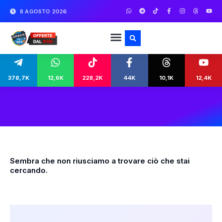
8 AGOSTO 2026
378,7K
12,6K
228,2K
44K
10,1K
12,4K
Sembra che non riusciamo a trovare ciò che stai
cercando.