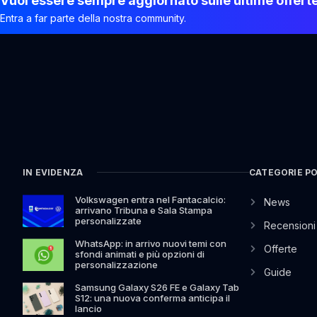
Vuoi essere sempre aggiornato sulle ultime offert
Entra a far parte della nostra community.
IN EVIDENZA
CATEGORIE P
Volkswagen entra nel Fantacalcio:
News
arrivano Tribuna e Sala Stampa
personalizzate
Recensioni
WhatsApp: in arrivo nuovi temi con
Offerte
sfondi animati e più opzioni di
personalizzazione
Guide
Samsung Galaxy S26 FE e Galaxy Tab
S12: una nuova conferma anticipa il
lancio