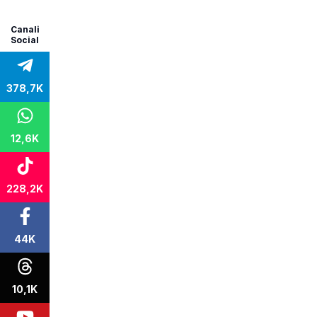
Canali
Social
378,7K
12,6K
228,2K
44K
10,1K