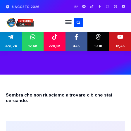
8 AGOSTO 2026
378,7K
12,6K
228,2K
44K
10,1K
12,4K
Sembra che non riusciamo a trovare ciò che stai
cercando.