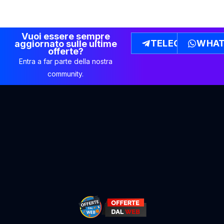
Vuoi essere sempre
TELEGRAM
WHAT
aggiornato sulle ultime
offerte?
Entra a far parte della nostra
community.