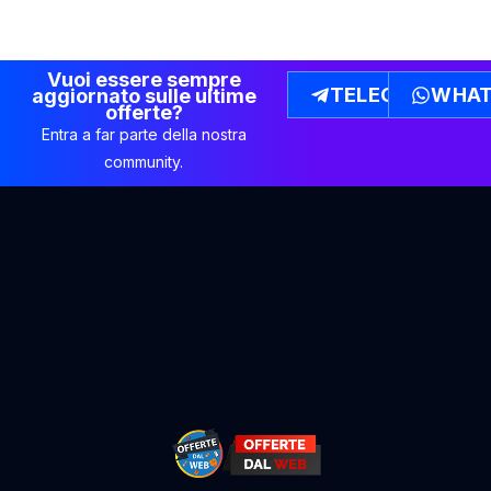
Vuoi essere sempre
TELEGRAM
WHAT
aggiornato sulle ultime
offerte?
Entra a far parte della nostra
community.