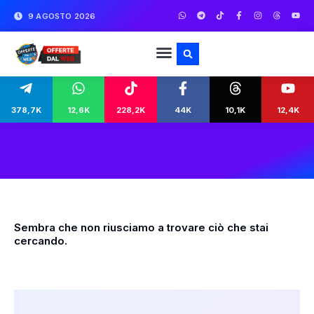
9 AGOSTO 2026
378,7K
12,6K
228,2K
44K
10,1K
12,4K
Sembra che non riusciamo a trovare ciò che stai
cercando.